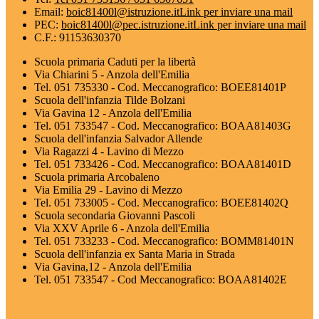
Email:
boic81400l@istruzione.it
Link per inviare una mail
PEC:
boic81400l@pec.istruzione.it
Link per inviare una mail
C.F.: 91153630370
Scuola primaria Caduti per la libertà
Via Chiarini 5 - Anzola dell'Emilia
Tel. 051 735330 - Cod. Meccanografico: BOEE81401P
Scuola dell'infanzia Tilde Bolzani
Via Gavina 12 - Anzola dell'Emilia
Tel. 051 733547 - Cod. Meccanografico: BOAA81403G
Scuola dell'infanzia Salvador Allende
Via Ragazzi 4 - Lavino di Mezzo
Tel. 051 733426 - Cod. Meccanografico: BOAA81401D
Scuola primaria Arcobaleno
Via Emilia 29 - Lavino di Mezzo
Tel. 051 733005 - Cod. Meccanografico: BOEE81402Q
Scuola secondaria Giovanni Pascoli
Via XXV Aprile 6 - Anzola dell'Emilia
Tel. 051 733233 - Cod. Meccanografico: BOMM81401N
Scuola dell'infanzia ex Santa Maria in Strada
Via Gavina,12 - Anzola dell'Emilia
Tel. 051 733547 - Cod Meccanografico: BOAA81402E