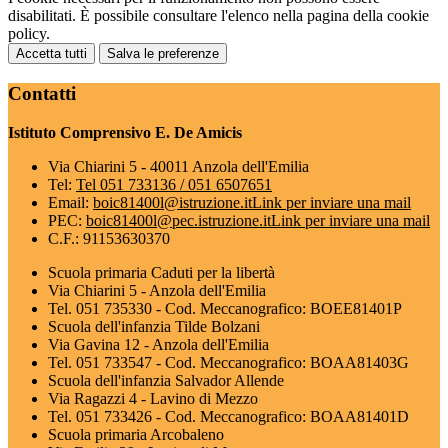
disabilitati. È possibile consultare l'elenco nella pagina della cookie
policy.
Accetta tutti
Salva le preferenze
Contatti
Istituto Comprensivo E. De Amicis
Via Chiarini 5 - 40011 Anzola dell'Emilia
Tel:
Tel 051 733136 / 051 6507651
Email:
boic81400l@istruzione.it
Link per inviare una mail
PEC:
boic81400l@pec.istruzione.it
Link per inviare una mail
C.F.: 91153630370
Scuola primaria Caduti per la libertà
Via Chiarini 5 - Anzola dell'Emilia
Tel. 051 735330 - Cod. Meccanografico: BOEE81401P
Scuola dell'infanzia Tilde Bolzani
Via Gavina 12 - Anzola dell'Emilia
Tel. 051 733547 - Cod. Meccanografico: BOAA81403G
Scuola dell'infanzia Salvador Allende
Via Ragazzi 4 - Lavino di Mezzo
Tel. 051 733426 - Cod. Meccanografico: BOAA81401D
Scuola primaria Arcobaleno