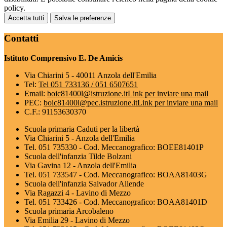
policy.
Accetta tutti
Salva le preferenze
Contatti
Istituto Comprensivo E. De Amicis
Via Chiarini 5 - 40011 Anzola dell'Emilia
Tel:
Tel 051 733136 / 051 6507651
Email:
boic81400l@istruzione.it
Link per inviare una mail
PEC:
boic81400l@pec.istruzione.it
Link per inviare una mail
C.F.: 91153630370
Scuola primaria Caduti per la libertà
Via Chiarini 5 - Anzola dell'Emilia
Tel. 051 735330 - Cod. Meccanografico: BOEE81401P
Scuola dell'infanzia Tilde Bolzani
Via Gavina 12 - Anzola dell'Emilia
Tel. 051 733547 - Cod. Meccanografico: BOAA81403G
Scuola dell'infanzia Salvador Allende
Via Ragazzi 4 - Lavino di Mezzo
Tel. 051 733426 - Cod. Meccanografico: BOAA81401D
Scuola primaria Arcobaleno
Via Emilia 29 - Lavino di Mezzo