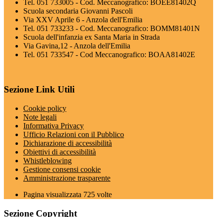
Tel. 051 733005 - Cod. Meccanografico: BOEE81402Q
Scuola secondaria Giovanni Pascoli
Via XXV Aprile 6 - Anzola dell'Emilia
Tel. 051 733233 - Cod. Meccanografico: BOMM81401N
Scuola dell'infanzia ex Santa Maria in Strada
Via Gavina,12 - Anzola dell'Emilia
Tel. 051 733547 - Cod Meccanografico: BOAA81402E
Sezione Link Utili
Cookie policy
Note legali
Informativa Privacy
Ufficio Relazioni con il Pubblico
Dichiarazione di accessibilità
Obiettivi di accessibilità
Whistleblowing
Gestione consensi cookie
Amministrazione trasparente
Pagina visualizzata
725
volte
Sezione Copyright