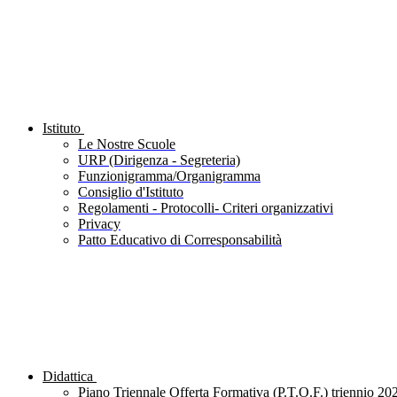
Istituto
Le Nostre Scuole
URP (Dirigenza - Segreteria)
Funzionigramma/Organigramma
Consiglio d'Istituto
Regolamenti - Protocolli- Criteri organizzativi
Privacy
Patto Educativo di Corresponsabilità
Didattica
Piano Triennale Offerta Formativa (P.T.O.F.) triennio 20