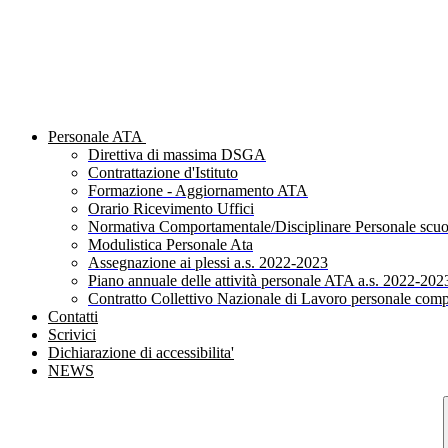
Personale ATA
Direttiva di massima DSGA
Contrattazione d'Istituto
Formazione - Aggiornamento ATA
Orario Ricevimento Uffici
Normativa Comportamentale/Disciplinare Personale scuo
Modulistica Personale Ata
Assegnazione ai plessi a.s. 2022-2023
Piano annuale delle attività personale ATA a.s. 2022-202
Contratto Collettivo Nazionale di Lavoro personale comp
Contatti
Scrivici
Dichiarazione di accessibilita'
NEWS