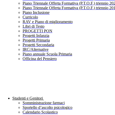
Piano Triennale Offerta Formativa (P.T.O.F.) triennio 20
Piano Triennale Offerta Formativa (P.T.O.F.) triennio 20
Piano Inclusione
Curricolo
RAV e Piano di miglioramento
Libri di Testo
PROGETTI PON
Progetti Infanzia
Progetti Primaria
Progetti Secondaria
IRC/Alternative
Piano annuale Scuola Primaria
Officina del Pensiero
Studenti e Genitori
Somministrazione farmaci
Sportello d’ascolto psicologico
Calendario Scolastico