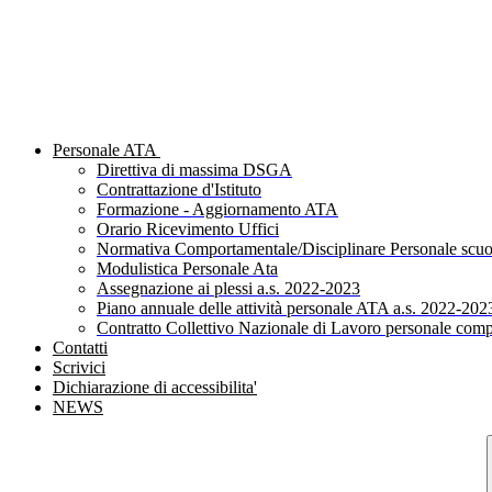
Personale ATA
Direttiva di massima DSGA
Contrattazione d'Istituto
Formazione - Aggiornamento ATA
Orario Ricevimento Uffici
Normativa Comportamentale/Disciplinare Personale scuo
Modulistica Personale Ata
Assegnazione ai plessi a.s. 2022-2023
Piano annuale delle attività personale ATA a.s. 2022-202
Contratto Collettivo Nazionale di Lavoro personale comp
Contatti
Scrivici
Dichiarazione di accessibilita'
NEWS