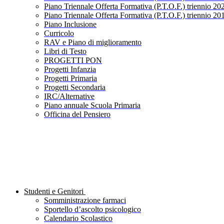
Piano Triennale Offerta Formativa (P.T.O.F.) triennio 20
Piano Triennale Offerta Formativa (P.T.O.F.) triennio 20
Piano Inclusione
Curricolo
RAV e Piano di miglioramento
Libri di Testo
PROGETTI PON
Progetti Infanzia
Progetti Primaria
Progetti Secondaria
IRC/Alternative
Piano annuale Scuola Primaria
Officina del Pensiero
Studenti e Genitori
Somministrazione farmaci
Sportello d’ascolto psicologico
Calendario Scolastico