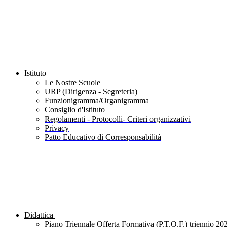
Istituto
Le Nostre Scuole
URP (Dirigenza - Segreteria)
Funzionigramma/Organigramma
Consiglio d'Istituto
Regolamenti - Protocolli- Criteri organizzativi
Privacy
Patto Educativo di Corresponsabilità
Didattica
Piano Triennale Offerta Formativa (P.T.O.F.) triennio 20