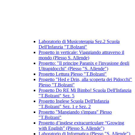
Laboratorio di Musicoterapia Sez.2 Scuola
Dell'Infanzia "T.Bolzani"
Progetto in verticale: Viaggiando attraverso il
mondo (Plesso S. Allende)
Progetto: "Il principe Paranix e l'invasione degli
Ultrapidocchi" (Plesso "S. Allende")
Progetto Lettura Plesso "T.Bolzani"
Progetto "Hed e Drin, alla scoperta dei Pidocchi"
Plesso "T.Bolzani"
Progetto Do RE Mi Bimbo! Scuola Dell'Infanzia
"T.Bolzani" Sez. 5
Progetto Inglese Scuola Dell'Infanzia
"T.Bolzani" Sez. 1 e Sez. 2
Progetto "Mangiando s'impara" Plesso
"T.Bolzani"
Progetto d’inglese extracurriculare “Growing
with English” (Plesso S. Allende")
Laboratorio di Informatica (Plesso "S. Allende")