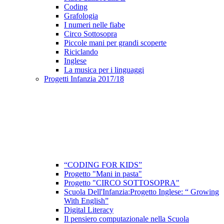
Coding
Grafologia
I numeri nelle fiabe
Circo Sottosopra
Piccole mani per grandi scoperte
Riciclando
Inglese
La musica per i linguaggi
Progetti Infanzia 2017/18
“CODING FOR KIDS”
Progetto "Mani in pasta"
Progetto "CIRCO SOTTOSOPRA"
Scuola Dell'Infanzia:Progetto Inglese: “ Growing
With English”
Digital Literacy
Il pensiero computazionale nella Scuola