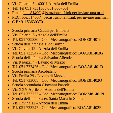
Via Chiarini 5 - 40011 Anzola dell'Emilia
Tel:
Tel 051 733136 / 051 6507651
Email:
boic81400l@istruzione.it
Link per inviare una mail
PEC:
boic81400l@pec.istruzione.it
Link per inviare una mail
C.F.: 91153630370
Scuola primaria Caduti per la libertà
Via Chiarini 5 - Anzola dell'Emilia
Tel. 051 735330 - Cod. Meccanografico: BOEE81401P
Scuola dell'infanzia Tilde Bolzani
Via Gavina 12 - Anzola dell'Emilia
Tel. 051 733547 - Cod. Meccanografico: BOAA81403G
Scuola dell'infanzia Salvador Allende
Via Ragazzi 4 - Lavino di Mezzo
Tel. 051 733426 - Cod. Meccanografico: BOAA81401D
Scuola primaria Arcobaleno
Via Emilia 29 - Lavino di Mezzo
Tel. 051 733005 - Cod. Meccanografico: BOEE81402Q
Scuola secondaria Giovanni Pascoli
Via XXV Aprile 6 - Anzola dell'Emilia
Tel. 051 733233 - Cod. Meccanografico: BOMM81401N
Scuola dell'infanzia ex Santa Maria in Strada
Via Gavina,12 - Anzola dell'Emilia
Tel. 051 733547 - Cod Meccanografico: BOAA81402E