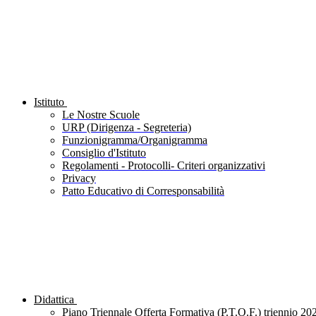
Istituto
Le Nostre Scuole
URP (Dirigenza - Segreteria)
Funzionigramma/Organigramma
Consiglio d'Istituto
Regolamenti - Protocolli- Criteri organizzativi
Privacy
Patto Educativo di Corresponsabilità
Didattica
Piano Triennale Offerta Formativa (P.T.O.F.) triennio 20