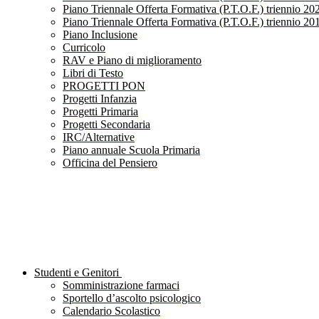
Piano Triennale Offerta Formativa (P.T.O.F.) triennio 20
Piano Triennale Offerta Formativa (P.T.O.F.) triennio 20
Piano Inclusione
Curricolo
RAV e Piano di miglioramento
Libri di Testo
PROGETTI PON
Progetti Infanzia
Progetti Primaria
Progetti Secondaria
IRC/Alternative
Piano annuale Scuola Primaria
Officina del Pensiero
Studenti e Genitori
Somministrazione farmaci
Sportello d’ascolto psicologico
Calendario Scolastico