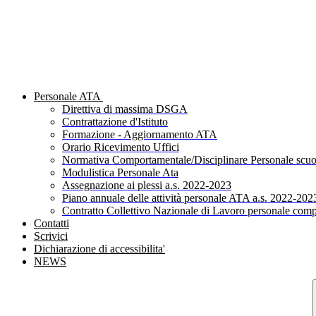
Personale ATA
Direttiva di massima DSGA
Contrattazione d'Istituto
Formazione - Aggiornamento ATA
Orario Ricevimento Uffici
Normativa Comportamentale/Disciplinare Personale scuo
Modulistica Personale Ata
Assegnazione ai plessi a.s. 2022-2023
Piano annuale delle attività personale ATA a.s. 2022-202
Contratto Collettivo Nazionale di Lavoro personale comp
Contatti
Scrivici
Dichiarazione di accessibilita'
NEWS