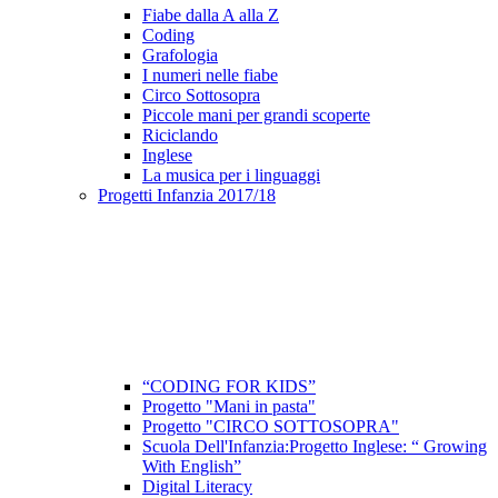
Fiabe dalla A alla Z
Coding
Grafologia
I numeri nelle fiabe
Circo Sottosopra
Piccole mani per grandi scoperte
Riciclando
Inglese
La musica per i linguaggi
Progetti Infanzia 2017/18
“CODING FOR KIDS”
Progetto "Mani in pasta"
Progetto "CIRCO SOTTOSOPRA"
Scuola Dell'Infanzia:Progetto Inglese: “ Growing
With English”
Digital Literacy