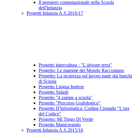
Il pensiero computazionale nella Scuola
dell'Infanzia
Progetti Infanzia A.S.2016/17
Progetto intercultura : "L'alveare terra"
Progetto: Le mamme del Mondo Raccontano
Progetto: La sicurezza sul lavoro parte dai banchi
di Scuola
Progetto Lingua Inglese
Progetto Splash
Progetto "4 zampe a scuola"
Progetto "Percorso Grafologico"
Progetto D'Informatica: Coding Creando "L'ora
del Codice"
Progetto: Mi Tingo Di Verde
Progetto Manicreando
Progetti Infanzia A.S.2015/16