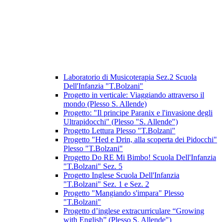
Laboratorio di Musicoterapia Sez.2 Scuola
Dell'Infanzia "T.Bolzani"
Progetto in verticale: Viaggiando attraverso il
mondo (Plesso S. Allende)
Progetto: "Il principe Paranix e l'invasione degli
Ultrapidocchi" (Plesso "S. Allende")
Progetto Lettura Plesso "T.Bolzani"
Progetto "Hed e Drin, alla scoperta dei Pidocchi"
Plesso "T.Bolzani"
Progetto Do RE Mi Bimbo! Scuola Dell'Infanzia
"T.Bolzani" Sez. 5
Progetto Inglese Scuola Dell'Infanzia
"T.Bolzani" Sez. 1 e Sez. 2
Progetto "Mangiando s'impara" Plesso
"T.Bolzani"
Progetto d’inglese extracurriculare “Growing
with English” (Plesso S. Allende")