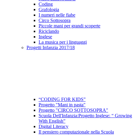
Coding
Grafologia
I numeri nelle fiabe
Circo Sottosopra
Piccole mani per grandi scoperte
Riciclando
Inglese
La musica per i linguaggi
Progetti Infanzia 2017/18
“CODING FOR KIDS”
Progetto "Mani in pasta"
Progetto "CIRCO SOTTOSOPRA"
Scuola Dell'Infanzia:Progetto Inglese: “ Growing
With English”
Digital Literacy
Il pensiero computazionale nella Scuola