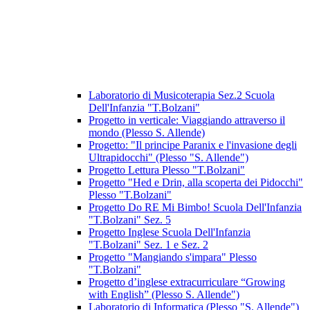
Laboratorio di Musicoterapia Sez.2 Scuola
Dell'Infanzia "T.Bolzani"
Progetto in verticale: Viaggiando attraverso il
mondo (Plesso S. Allende)
Progetto: "Il principe Paranix e l'invasione degli
Ultrapidocchi" (Plesso "S. Allende")
Progetto Lettura Plesso "T.Bolzani"
Progetto "Hed e Drin, alla scoperta dei Pidocchi"
Plesso "T.Bolzani"
Progetto Do RE Mi Bimbo! Scuola Dell'Infanzia
"T.Bolzani" Sez. 5
Progetto Inglese Scuola Dell'Infanzia
"T.Bolzani" Sez. 1 e Sez. 2
Progetto "Mangiando s'impara" Plesso
"T.Bolzani"
Progetto d’inglese extracurriculare “Growing
with English” (Plesso S. Allende")
Laboratorio di Informatica (Plesso "S. Allende")