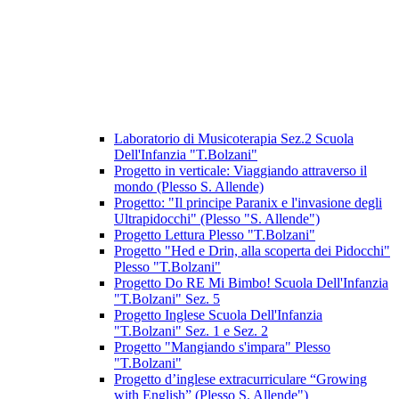
Laboratorio di Musicoterapia Sez.2 Scuola
Dell'Infanzia "T.Bolzani"
Progetto in verticale: Viaggiando attraverso il
mondo (Plesso S. Allende)
Progetto: "Il principe Paranix e l'invasione degli
Ultrapidocchi" (Plesso "S. Allende")
Progetto Lettura Plesso "T.Bolzani"
Progetto "Hed e Drin, alla scoperta dei Pidocchi"
Plesso "T.Bolzani"
Progetto Do RE Mi Bimbo! Scuola Dell'Infanzia
"T.Bolzani" Sez. 5
Progetto Inglese Scuola Dell'Infanzia
"T.Bolzani" Sez. 1 e Sez. 2
Progetto "Mangiando s'impara" Plesso
"T.Bolzani"
Progetto d’inglese extracurriculare “Growing
with English” (Plesso S. Allende")