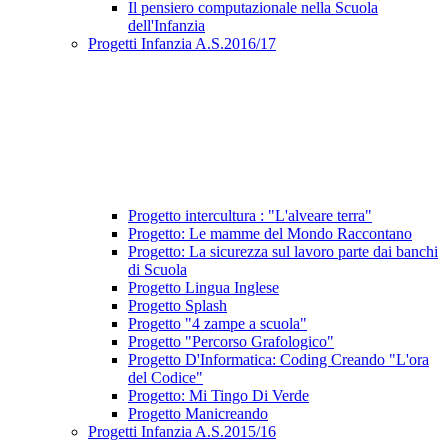
Il pensiero computazionale nella Scuola
dell'Infanzia
Progetti Infanzia A.S.2016/17
Progetto intercultura : "L'alveare terra"
Progetto: Le mamme del Mondo Raccontano
Progetto: La sicurezza sul lavoro parte dai banchi
di Scuola
Progetto Lingua Inglese
Progetto Splash
Progetto "4 zampe a scuola"
Progetto "Percorso Grafologico"
Progetto D'Informatica: Coding Creando "L'ora
del Codice"
Progetto: Mi Tingo Di Verde
Progetto Manicreando
Progetti Infanzia A.S.2015/16