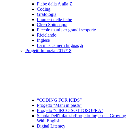
Fiabe dalla A alla Z
Coding
Grafologia
I numeri nelle fiabe
Circo Sottosopra
Piccole mani per grandi scoperte
Riciclando
Inglese
La musica per i linguaggi
Progetti Infanzia 2017/18
“CODING FOR KIDS”
Progetto "Mani in pasta"
Progetto "CIRCO SOTTOSOPRA"
Scuola Dell'Infanzia:Progetto Inglese: “ Growing
With English”
Digital Literacy