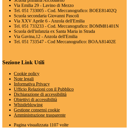
Scuola primaria Arcobaleno
Via Emilia 29 - Lavino di Mezzo
Tel. 051 733005 - Cod. Meccanografico: BOEE81402Q
Scuola secondaria Giovanni Pascoli
Via XXV Aprile 6 - Anzola dell'Emilia
Tel. 051 733233 - Cod. Meccanografico: BOMM81401N
Scuola dell'infanzia ex Santa Maria in Strada
Via Gavina,12 - Anzola dell'Emilia
Tel. 051 733547 - Cod Meccanografico: BOAA81402E
Sezione Link Utili
Cookie policy
Note legali
Informativa Privacy
Ufficio Relazioni con il Pubblico
Dichiarazione di accessibilità
Obiettivi di accessibilità
Whistleblowing
Gestione consensi cookie
Amministrazione trasparente
Pagina visualizzata
1107
volte