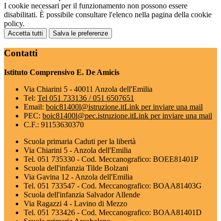
I cookie necessari per il funzionamento non possono essere
disabilitati. È possibile consultare l'elenco nella pagina della cookie
policy.
Accetta tutti
Salva le preferenze
Contatti
Istituto Comprensivo E. De Amicis
Via Chiarini 5 - 40011 Anzola dell'Emilia
Tel:
Tel 051 733136 / 051 6507651
Email:
boic81400l@istruzione.it
Link per inviare una mail
PEC:
boic81400l@pec.istruzione.it
Link per inviare una mail
C.F.: 91153630370
Scuola primaria Caduti per la libertà
Via Chiarini 5 - Anzola dell'Emilia
Tel. 051 735330 - Cod. Meccanografico: BOEE81401P
Scuola dell'infanzia Tilde Bolzani
Via Gavina 12 - Anzola dell'Emilia
Tel. 051 733547 - Cod. Meccanografico: BOAA81403G
Scuola dell'infanzia Salvador Allende
Via Ragazzi 4 - Lavino di Mezzo
Tel. 051 733426 - Cod. Meccanografico: BOAA81401D