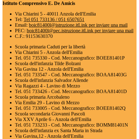
Istituto Comprensivo E. De Amicis
Via Chiarini 5 - 40011 Anzola dell'Emilia
Tel:
Tel 051 733136 / 051 6507651
Email:
boic81400l@istruzione.it
Link per inviare una mail
PEC:
boic81400l@pec.istruzione.it
Link per inviare una mail
C.F.: 91153630370
Scuola primaria Caduti per la libertà
Via Chiarini 5 - Anzola dell'Emilia
Tel. 051 735330 - Cod. Meccanografico: BOEE81401P
Scuola dell'infanzia Tilde Bolzani
Via Gavina 12 - Anzola dell'Emilia
Tel. 051 733547 - Cod. Meccanografico: BOAA81403G
Scuola dell'infanzia Salvador Allende
Via Ragazzi 4 - Lavino di Mezzo
Tel. 051 733426 - Cod. Meccanografico: BOAA81401D
Scuola primaria Arcobaleno
Via Emilia 29 - Lavino di Mezzo
Tel. 051 733005 - Cod. Meccanografico: BOEE81402Q
Scuola secondaria Giovanni Pascoli
Via XXV Aprile 6 - Anzola dell'Emilia
Tel. 051 733233 - Cod. Meccanografico: BOMM81401N
Scuola dell'infanzia ex Santa Maria in Strada
Via Gavina,12 - Anzola dell'Emilia