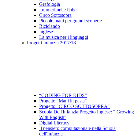
Grafologia
I numeri nelle fiabe
Circo Sottosopra
Piccole mani per grandi scoperte
Riciclando
Inglese
La musica per i linguaggi
Progetti Infanzia 2017/18
“CODING FOR KIDS”
Progetto "Mani in pasta"
Progetto "CIRCO SOTTOSOPRA"
Scuola Dell'Infanzia:Progetto Inglese: “ Growing
With English”
Digital Literacy
Il pensiero computazionale nella Scuola
dell'Infanzia