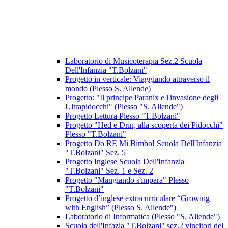
Laboratorio di Musicoterapia Sez.2 Scuola
Dell'Infanzia "T.Bolzani"
Progetto in verticale: Viaggiando attraverso il
mondo (Plesso S. Allende)
Progetto: "Il principe Paranix e l'invasione degli
Ultrapidocchi" (Plesso "S. Allende")
Progetto Lettura Plesso "T.Bolzani"
Progetto "Hed e Drin, alla scoperta dei Pidocchi"
Plesso "T.Bolzani"
Progetto Do RE Mi Bimbo! Scuola Dell'Infanzia
"T.Bolzani" Sez. 5
Progetto Inglese Scuola Dell'Infanzia
"T.Bolzani" Sez. 1 e Sez. 2
Progetto "Mangiando s'impara" Plesso
"T.Bolzani"
Progetto d’inglese extracurriculare “Growing
with English” (Plesso S. Allende")
Laboratorio di Informatica (Plesso "S. Allende")
Scuola dell'Infazia "T.Bolzani" sez.2 vincitori del