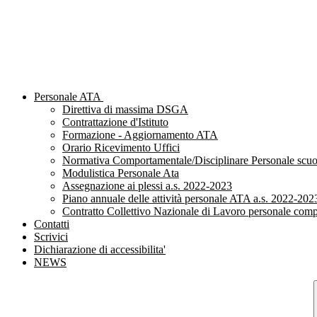
Personale ATA
Direttiva di massima DSGA
Contrattazione d'Istituto
Formazione - Aggiornamento ATA
Orario Ricevimento Uffici
Normativa Comportamentale/Disciplinare Personale scuo
Modulistica Personale Ata
Assegnazione ai plessi a.s. 2022-2023
Piano annuale delle attività personale ATA a.s. 2022-202
Contratto Collettivo Nazionale di Lavoro personale comp
Contatti
Scrivici
Dichiarazione di accessibilita'
NEWS