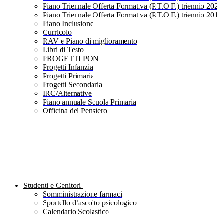
Piano Triennale Offerta Formativa (P.T.O.F.) triennio 20
Piano Triennale Offerta Formativa (P.T.O.F.) triennio 20
Piano Inclusione
Curricolo
RAV e Piano di miglioramento
Libri di Testo
PROGETTI PON
Progetti Infanzia
Progetti Primaria
Progetti Secondaria
IRC/Alternative
Piano annuale Scuola Primaria
Officina del Pensiero
Studenti e Genitori
Somministrazione farmaci
Sportello d’ascolto psicologico
Calendario Scolastico