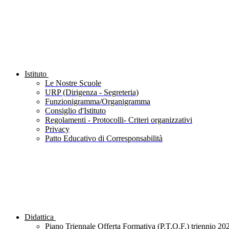
Istituto
Le Nostre Scuole
URP (Dirigenza - Segreteria)
Funzionigramma/Organigramma
Consiglio d'Istituto
Regolamenti - Protocolli- Criteri organizzativi
Privacy
Patto Educativo di Corresponsabilità
Didattica
Piano Triennale Offerta Formativa (P.T.O.F.) triennio 20