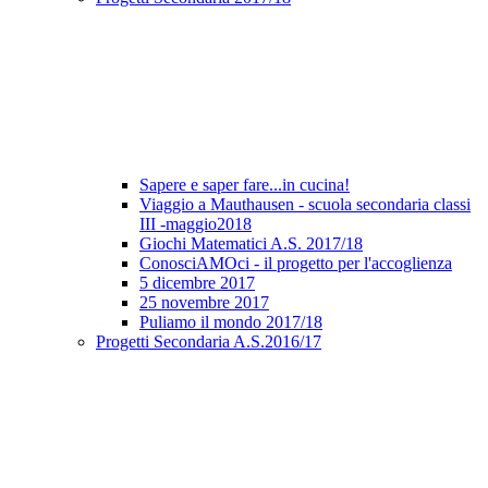
Sapere e saper fare...in cucina!
Viaggio a Mauthausen - scuola secondaria classi
III -maggio2018
Giochi Matematici A.S. 2017/18
ConosciAMOci - il progetto per l'accoglienza
5 dicembre 2017
25 novembre 2017
Puliamo il mondo 2017/18
Progetti Secondaria A.S.2016/17