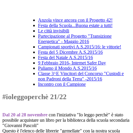
Anzola vince ancora con il Progetto 42!
Festa della Scuola...Buona estate a tutti!
Le città invisibili
Partecipazione al Progetto "Transizione
Energetica" - Maggio 2016
Campionati sportivi A.S.2015/16: le vittorie!
Festa del 5 Dicembre A.S.2015/16
Festa del Natale A.S.2015/16
9 Febbraio 2016- Internet Safer Day
Puliamo il Mondo A.S.2015/16
Classe 3^E Vincitori del Concorso "Custodi e
non Padroni della Terra" -2015/16
Incontro con il Campione
#ioleggoperchè 21/22
Dal 20 al 28 novembre
con l'iniziativa "Io leggo perchè" è stato
possibile acquistare un libro per la biblioteca della scuola secondaria
"Giovanni Pascoli"
Questo è l'elenco delle librerie "gemellate" con la nostra scuola