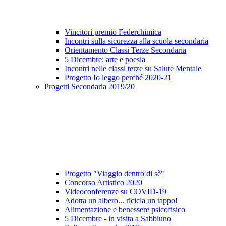
Vincitori premio Federchimica
Incontri sulla sicurezza alla scuola secondaria
Orientamento Classi Terze Secondaria
5 Dicembre: arte e poesia
Incontri nelle classi terze su Salute Mentale
Progetto Io leggo perché 2020-21
Progetti Secondaria 2019/20
Progetto "Viaggio dentro di sè"
Concorso Artistico 2020
Videoconferenze su COVID-19
Adotta un albero... ricicla un tappo!
Alimentazione e benessere psicofisico
5 Dicembre - in visita a Sabbiuno