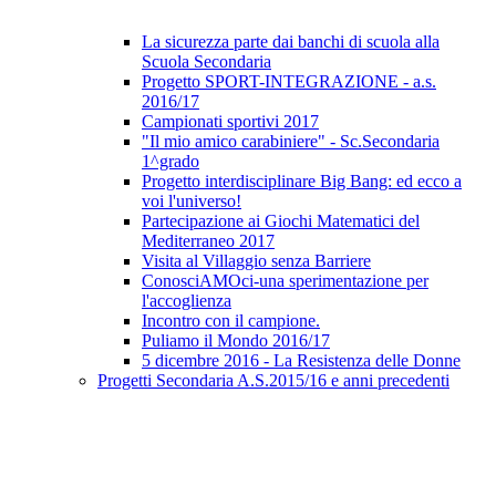
La sicurezza parte dai banchi di scuola alla
Scuola Secondaria
Progetto SPORT-INTEGRAZIONE - a.s.
2016/17
Campionati sportivi 2017
"Il mio amico carabiniere" - Sc.Secondaria
1^grado
Progetto interdisciplinare Big Bang: ed ecco a
voi l'universo!
Partecipazione ai Giochi Matematici del
Mediterraneo 2017
Visita al Villaggio senza Barriere
ConosciAMOci-una sperimentazione per
l'accoglienza
Incontro con il campione.
Puliamo il Mondo 2016/17
5 dicembre 2016 - La Resistenza delle Donne
Progetti Secondaria A.S.2015/16 e anni precedenti