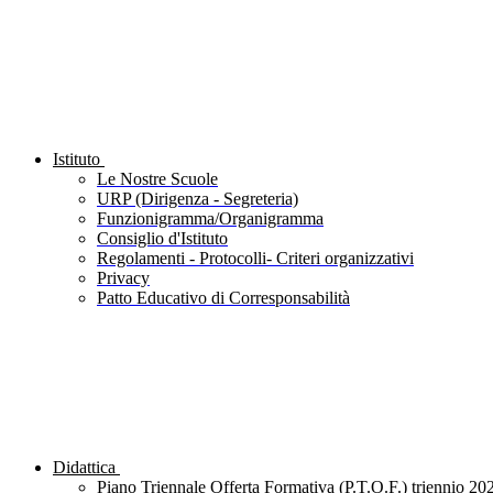
Istituto
Le Nostre Scuole
URP (Dirigenza - Segreteria)
Funzionigramma/Organigramma
Consiglio d'Istituto
Regolamenti - Protocolli- Criteri organizzativi
Privacy
Patto Educativo di Corresponsabilità
Didattica
Piano Triennale Offerta Formativa (P.T.O.F.) triennio 20