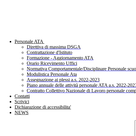
Personale ATA
Direttiva di massima DSGA
Contrattazione d'Istituto
Formazione - Aggiornamento ATA
Orario Ricevimento Uffici
Normativa Comportamentale/Disciplinare Personale scuo
Modulistica Personale Ata
Assegnazione ai plessi a.s. 2022-2023
Piano annuale delle attività personale ATA a.s. 2022-202
Contratto Collettivo Nazionale di Lavoro personale comp
Contatti
Scrivici
Dichiarazione di accessibilita'
NEWS