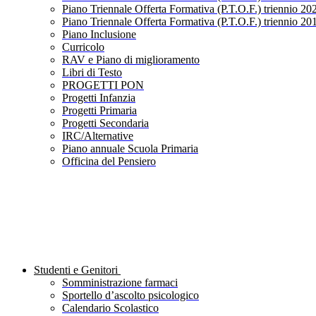
Piano Triennale Offerta Formativa (P.T.O.F.) triennio 20
Piano Triennale Offerta Formativa (P.T.O.F.) triennio 20
Piano Inclusione
Curricolo
RAV e Piano di miglioramento
Libri di Testo
PROGETTI PON
Progetti Infanzia
Progetti Primaria
Progetti Secondaria
IRC/Alternative
Piano annuale Scuola Primaria
Officina del Pensiero
Studenti e Genitori
Somministrazione farmaci
Sportello d’ascolto psicologico
Calendario Scolastico