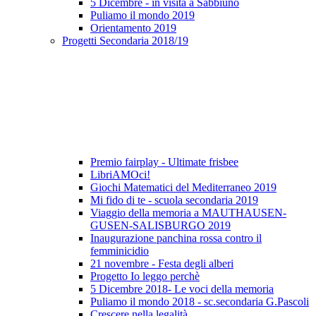
5 Dicembre - in visita a Sabbiuno
Puliamo il mondo 2019
Orientamento 2019
Progetti Secondaria 2018/19
Premio fairplay - Ultimate frisbee
LibriAMOci!
Giochi Matematici del Mediterraneo 2019
Mi fido di te - scuola secondaria 2019
Viaggio della memoria a MAUTHAUSEN-
GUSEN-SALISBURGO 2019
Inaugurazione panchina rossa contro il
femminicidio
21 novembre - Festa degli alberi
Progetto Io leggo perchè
5 Dicembre 2018- Le voci della memoria
Puliamo il mondo 2018 - sc.secondaria G.Pascoli
Crescere nella legalità