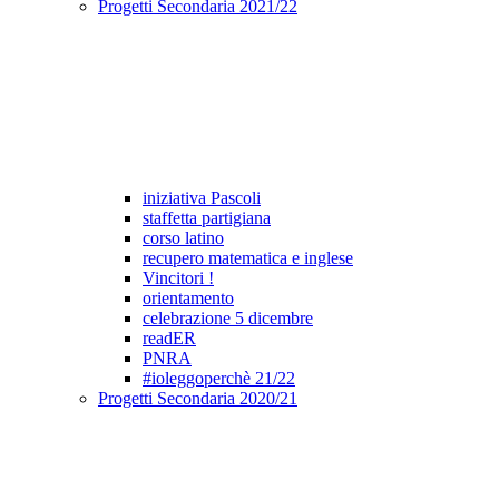
Progetti Secondaria 2021/22
iniziativa Pascoli
staffetta partigiana
corso latino
recupero matematica e inglese
Vincitori !
orientamento
celebrazione 5 dicembre
readER
PNRA
#ioleggoperchè 21/22
Progetti Secondaria 2020/21