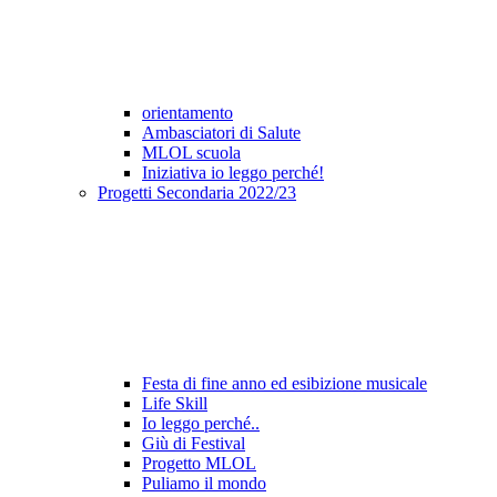
orientamento
Ambasciatori di Salute
MLOL scuola
Iniziativa io leggo perché!
Progetti Secondaria 2022/23
Festa di fine anno ed esibizione musicale
Life Skill
Io leggo perché..
Giù di Festival
Progetto MLOL
Puliamo il mondo