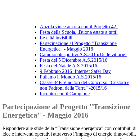
Anzola vince ancora con il Progetto 42!
Festa della Scuola...Buona estate a tutti!
Le città invisibili
Partecipazione al Progetto "Transizione
Energetica" - Maggio 2016
Campionati sportivi A.S.2015/16: le vittorie!
Festa del 5 Dicembre A.S.2015/16
Festa del Natale A.S.2015/16
9 Febbraio 2016- Internet Safer Day
Puliamo il Mondo A.S.2015/16
Classe 3^E Vincitori del Concorso "Custodi e
non Padroni della Terra" -2015/16
Incontro con il Campione
Partecipazione al Progetto "Transizione
Energetica" - Maggio 2016
Rispondere alle sfide della “Transizione energetica” con contributi di
idee e interventi operativi attraverso l’impiego di energie rinnovabili,