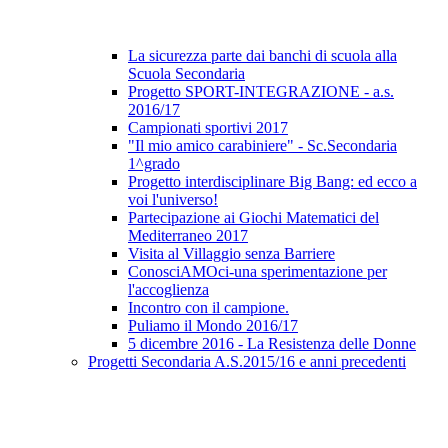
La sicurezza parte dai banchi di scuola alla
Scuola Secondaria
Progetto SPORT-INTEGRAZIONE - a.s.
2016/17
Campionati sportivi 2017
"Il mio amico carabiniere" - Sc.Secondaria
1^grado
Progetto interdisciplinare Big Bang: ed ecco a
voi l'universo!
Partecipazione ai Giochi Matematici del
Mediterraneo 2017
Visita al Villaggio senza Barriere
ConosciAMOci-una sperimentazione per
l'accoglienza
Incontro con il campione.
Puliamo il Mondo 2016/17
5 dicembre 2016 - La Resistenza delle Donne
Progetti Secondaria A.S.2015/16 e anni precedenti