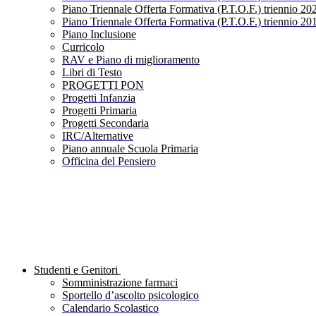
Piano Triennale Offerta Formativa (P.T.O.F.) triennio 20
Piano Triennale Offerta Formativa (P.T.O.F.) triennio 20
Piano Inclusione
Curricolo
RAV e Piano di miglioramento
Libri di Testo
PROGETTI PON
Progetti Infanzia
Progetti Primaria
Progetti Secondaria
IRC/Alternative
Piano annuale Scuola Primaria
Officina del Pensiero
Studenti e Genitori
Somministrazione farmaci
Sportello d’ascolto psicologico
Calendario Scolastico