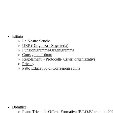
Istituto
Le Nostre Scuole
URP (Dirigenza - Segreteria)
Funzionigramma/Organigramma
Consiglio d'Istituto
Regolamenti - Protocolli- Criteri organizzativi
Privacy
Patto Educativo di Corresponsabilità
Didattica
Piano Triennale Offerta Formativa (P.T.O.F.) triennio 20