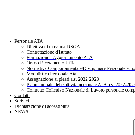
Personale ATA
Direttiva di massima DSGA
Contrattazione d'Istituto
Formazione - Aggiornamento ATA
Orario Ricevimento Uffici
Normativa Comportamentale/Disciplinare Personale scuo
Modulistica Personale Ata
Assegnazione ai plessi a.s. 2022-2023
Piano annuale delle attività personale ATA a.s. 2022-202
Contratto Collettivo Nazionale di Lavoro personale comp
Contatti
Scrivici
Dichiarazione di accessibilita'
NEWS