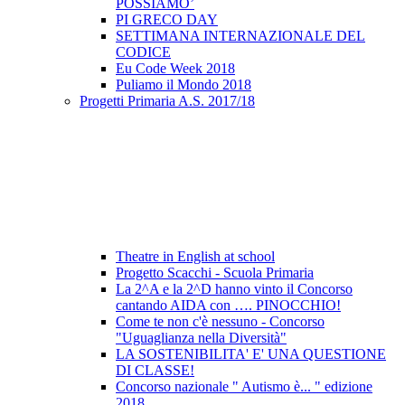
POSSIAMO’
PI GRECO DAY
SETTIMANA INTERNAZIONALE DEL
CODICE
Eu Code Week 2018
Puliamo il Mondo 2018
Progetti Primaria A.S. 2017/18
Theatre in English at school
Progetto Scacchi - Scuola Primaria
La 2^A e la 2^D hanno vinto il Concorso
cantando AIDA con …. PINOCCHIO!
Come te non c'è nessuno - Concorso
"Uguaglianza nella Diversità"
LA SOSTENIBILITA' E' UNA QUESTIONE
DI CLASSE!
Concorso nazionale " Autismo è... " edizione
2018