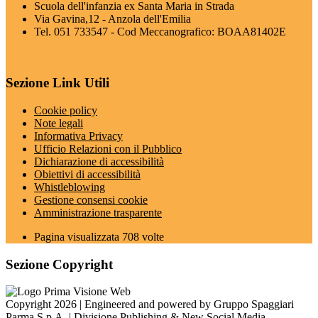
Scuola dell'infanzia ex Santa Maria in Strada
Via Gavina,12 - Anzola dell'Emilia
Tel. 051 733547 - Cod Meccanografico: BOAA81402E
Sezione Link Utili
Cookie policy
Note legali
Informativa Privacy
Ufficio Relazioni con il Pubblico
Dichiarazione di accessibilità
Obiettivi di accessibilità
Whistleblowing
Gestione consensi cookie
Amministrazione trasparente
Pagina visualizzata
708
volte
Sezione Copyright
Copyright 2026 | Engineered and powered by Gruppo Spaggiari
Parma S.p.A. | Divisione Publishing & New Social Media