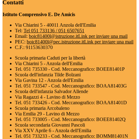
Contatti
Istituto Comprensivo E. De Amicis
Via Chiarini 5 - 40011 Anzola dell'Emilia
Tel:
Tel 051 733136 / 051 6507651
Email:
boic81400l@istruzione.it
Link per inviare una mail
PEC:
boic81400l@pec.istruzione.it
Link per inviare una mail
C.F.: 91153630370
Scuola primaria Caduti per la libertà
Via Chiarini 5 - Anzola dell'Emilia
Tel. 051 735330 - Cod. Meccanografico: BOEE81401P
Scuola dell'infanzia Tilde Bolzani
Via Gavina 12 - Anzola dell'Emilia
Tel. 051 733547 - Cod. Meccanografico: BOAA81403G
Scuola dell'infanzia Salvador Allende
Via Ragazzi 4 - Lavino di Mezzo
Tel. 051 733426 - Cod. Meccanografico: BOAA81401D
Scuola primaria Arcobaleno
Via Emilia 29 - Lavino di Mezzo
Tel. 051 733005 - Cod. Meccanografico: BOEE81402Q
Scuola secondaria Giovanni Pascoli
Via XXV Aprile 6 - Anzola dell'Emilia
Tel. 051 733233 - Cod. Meccanografico: BOMM81401N