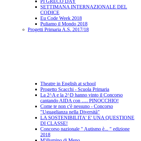
PI GRECO DAY
SETTIMANA INTERNAZIONALE DEL
CODICE
Eu Code Week 2018
Puliamo il Mondo 2018
Progetti Primaria A.S. 2017/18
Theatre in English at school
Progetto Scacchi - Scuola Primaria
La 2^A e la 2^D hanno vinto il Concorso
cantando AIDA con …. PINOCCHIO!
Come te non c'è nessuno - Concorso
"Uguaglianza nella Diversità"
LA SOSTENIBILITA' E' UNA QUESTIONE
DI CLASSE!
Concorso nazionale " Autismo è... " edizione
2018
M'illumino di Meno