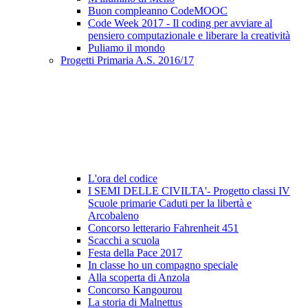
Buon compleanno CodeMOOC
Code Week 2017 - Il coding per avviare al
pensiero computazionale e liberare la creatività
Puliamo il mondo
Progetti Primaria A.S. 2016/17
L'ora del codice
I SEMI DELLE CIVILTA'- Progetto classi IV
Scuole primarie Caduti per la libertà e
Arcobaleno
Concorso letterario Fahrenheit 451
Scacchi a scuola
Festa della Pace 2017
In classe ho un compagno speciale
Alla scoperta di Anzola
Concorso Kangourou
La storia di Malnettus