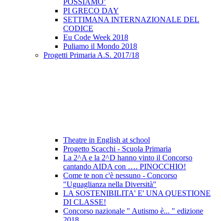
POSSIAMO’
PI GRECO DAY
SETTIMANA INTERNAZIONALE DEL
CODICE
Eu Code Week 2018
Puliamo il Mondo 2018
Progetti Primaria A.S. 2017/18
Theatre in English at school
Progetto Scacchi - Scuola Primaria
La 2^A e la 2^D hanno vinto il Concorso
cantando AIDA con …. PINOCCHIO!
Come te non c'è nessuno - Concorso
"Uguaglianza nella Diversità"
LA SOSTENIBILITA' E' UNA QUESTIONE
DI CLASSE!
Concorso nazionale " Autismo è... " edizione
2018