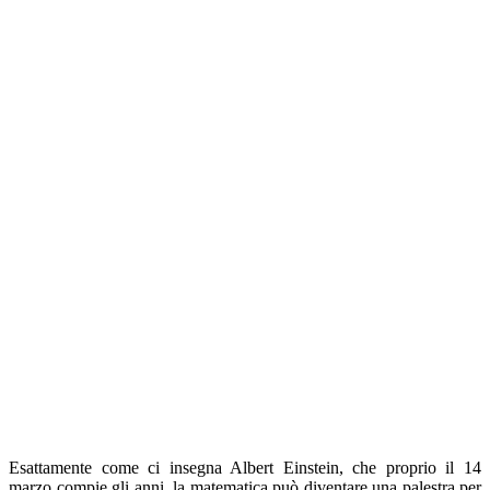
Esattamente come ci insegna Albert Einstein, che proprio il 14
marzo compie gli anni, la matematica può diventare una palestra per