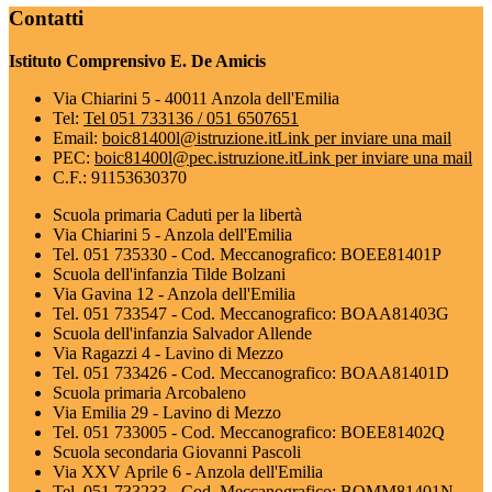
Contatti
Istituto Comprensivo E. De Amicis
Via Chiarini 5 - 40011 Anzola dell'Emilia
Tel:
Tel 051 733136 / 051 6507651
Email:
boic81400l@istruzione.it
Link per inviare una mail
PEC:
boic81400l@pec.istruzione.it
Link per inviare una mail
C.F.: 91153630370
Scuola primaria Caduti per la libertà
Via Chiarini 5 - Anzola dell'Emilia
Tel. 051 735330 - Cod. Meccanografico: BOEE81401P
Scuola dell'infanzia Tilde Bolzani
Via Gavina 12 - Anzola dell'Emilia
Tel. 051 733547 - Cod. Meccanografico: BOAA81403G
Scuola dell'infanzia Salvador Allende
Via Ragazzi 4 - Lavino di Mezzo
Tel. 051 733426 - Cod. Meccanografico: BOAA81401D
Scuola primaria Arcobaleno
Via Emilia 29 - Lavino di Mezzo
Tel. 051 733005 - Cod. Meccanografico: BOEE81402Q
Scuola secondaria Giovanni Pascoli
Via XXV Aprile 6 - Anzola dell'Emilia
Tel. 051 733233 - Cod. Meccanografico: BOMM81401N