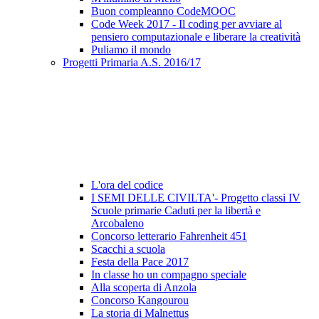
Buon compleanno CodeMOOC
Code Week 2017 - Il coding per avviare al
pensiero computazionale e liberare la creatività
Puliamo il mondo
Progetti Primaria A.S. 2016/17
L'ora del codice
I SEMI DELLE CIVILTA'- Progetto classi IV
Scuole primarie Caduti per la libertà e
Arcobaleno
Concorso letterario Fahrenheit 451
Scacchi a scuola
Festa della Pace 2017
In classe ho un compagno speciale
Alla scoperta di Anzola
Concorso Kangourou
La storia di Malnettus