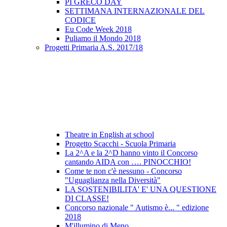
PI GRECO DAY
SETTIMANA INTERNAZIONALE DEL
CODICE
Eu Code Week 2018
Puliamo il Mondo 2018
Progetti Primaria A.S. 2017/18
Theatre in English at school
Progetto Scacchi - Scuola Primaria
La 2^A e la 2^D hanno vinto il Concorso
cantando AIDA con …. PINOCCHIO!
Come te non c'è nessuno - Concorso
"Uguaglianza nella Diversità"
LA SOSTENIBILITA' E' UNA QUESTIONE
DI CLASSE!
Concorso nazionale " Autismo è... " edizione
2018
M'illumino di Meno