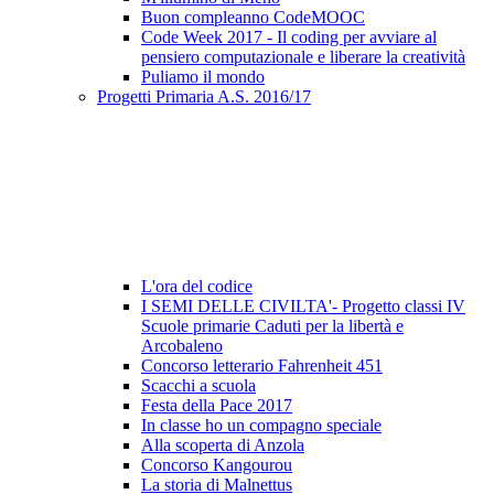
Buon compleanno CodeMOOC
Code Week 2017 - Il coding per avviare al
pensiero computazionale e liberare la creatività
Puliamo il mondo
Progetti Primaria A.S. 2016/17
L'ora del codice
I SEMI DELLE CIVILTA'- Progetto classi IV
Scuole primarie Caduti per la libertà e
Arcobaleno
Concorso letterario Fahrenheit 451
Scacchi a scuola
Festa della Pace 2017
In classe ho un compagno speciale
Alla scoperta di Anzola
Concorso Kangourou
La storia di Malnettus