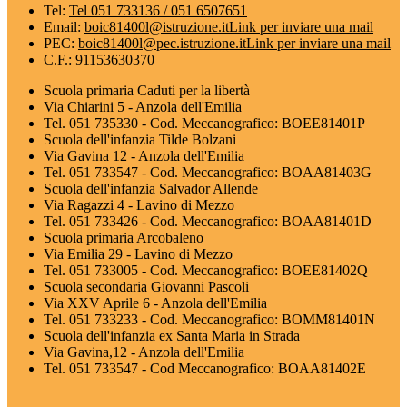
Tel:
Tel 051 733136 / 051 6507651
Email:
boic81400l@istruzione.it
Link per inviare una mail
PEC:
boic81400l@pec.istruzione.it
Link per inviare una mail
C.F.: 91153630370
Scuola primaria Caduti per la libertà
Via Chiarini 5 - Anzola dell'Emilia
Tel. 051 735330 - Cod. Meccanografico: BOEE81401P
Scuola dell'infanzia Tilde Bolzani
Via Gavina 12 - Anzola dell'Emilia
Tel. 051 733547 - Cod. Meccanografico: BOAA81403G
Scuola dell'infanzia Salvador Allende
Via Ragazzi 4 - Lavino di Mezzo
Tel. 051 733426 - Cod. Meccanografico: BOAA81401D
Scuola primaria Arcobaleno
Via Emilia 29 - Lavino di Mezzo
Tel. 051 733005 - Cod. Meccanografico: BOEE81402Q
Scuola secondaria Giovanni Pascoli
Via XXV Aprile 6 - Anzola dell'Emilia
Tel. 051 733233 - Cod. Meccanografico: BOMM81401N
Scuola dell'infanzia ex Santa Maria in Strada
Via Gavina,12 - Anzola dell'Emilia
Tel. 051 733547 - Cod Meccanografico: BOAA81402E