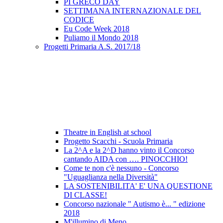
PI GRECO DAY
SETTIMANA INTERNAZIONALE DEL
CODICE
Eu Code Week 2018
Puliamo il Mondo 2018
Progetti Primaria A.S. 2017/18
Theatre in English at school
Progetto Scacchi - Scuola Primaria
La 2^A e la 2^D hanno vinto il Concorso
cantando AIDA con …. PINOCCHIO!
Come te non c'è nessuno - Concorso
"Uguaglianza nella Diversità"
LA SOSTENIBILITA' E' UNA QUESTIONE
DI CLASSE!
Concorso nazionale " Autismo è... " edizione
2018
M'illumino di Meno