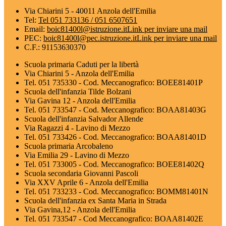
Via Chiarini 5 - 40011 Anzola dell'Emilia
Tel:
Tel 051 733136 / 051 6507651
Email:
boic81400l@istruzione.it
Link per inviare una mail
PEC:
boic81400l@pec.istruzione.it
Link per inviare una mail
C.F.: 91153630370
Scuola primaria Caduti per la libertà
Via Chiarini 5 - Anzola dell'Emilia
Tel. 051 735330 - Cod. Meccanografico: BOEE81401P
Scuola dell'infanzia Tilde Bolzani
Via Gavina 12 - Anzola dell'Emilia
Tel. 051 733547 - Cod. Meccanografico: BOAA81403G
Scuola dell'infanzia Salvador Allende
Via Ragazzi 4 - Lavino di Mezzo
Tel. 051 733426 - Cod. Meccanografico: BOAA81401D
Scuola primaria Arcobaleno
Via Emilia 29 - Lavino di Mezzo
Tel. 051 733005 - Cod. Meccanografico: BOEE81402Q
Scuola secondaria Giovanni Pascoli
Via XXV Aprile 6 - Anzola dell'Emilia
Tel. 051 733233 - Cod. Meccanografico: BOMM81401N
Scuola dell'infanzia ex Santa Maria in Strada
Via Gavina,12 - Anzola dell'Emilia
Tel. 051 733547 - Cod Meccanografico: BOAA81402E