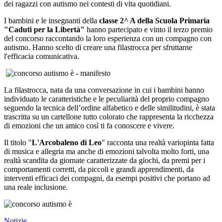
dei ragazzi con autismo nei contesti di vita quotidiani.
I bambini e le insegnanti della
classe 2^ A della Scuola Primaria
"Caduti per la Libertà"
hanno partecipato e vinto il terzo premio
del concorso raccontando la loro esperienza con un compagno con
autismo. Hanno scelto di creare una filastrocca per sfruttarne
l'efficacia comunicativa.
La filastrocca, nata da una conversazione in cui i bambini hanno
individuato le caratteristiche e le peculiarità del proprio compagno
seguendo la tecnica dell’ordine alfabetico e delle similitudini, è stata
trascritta su un cartellone tutto colorato che rappresenta la ricchezza
di emozioni che un amico così ti fa conoscere e vivere.
Il titolo "
L'Arcobaleno di Leo
" racconta una realtà variopinta fatta
di musica e allegria ma anche di emozioni talvolta molto forti, una
realtà scandita da giornate caratterizzate da giochi, da premi per i
comportamenti corretti, da piccoli e grandi apprendimenti, da
interventi efficaci dei compagni, da esempi positivi che portano ad
una reale inclusione.
Notizie