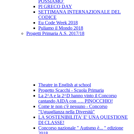
POSSIAMO’
PI GRECO DAY
SETTIMANA INTERNAZIONALE DEL
CODICE
Eu Code Week 2018
Puliamo il Mondo 2018
Progetti Primaria A.S. 2017/18
Theatre in English at school
Progetto Scacchi - Scuola Primaria
La 2^A e la 2^D hanno vinto il Concorso
cantando AIDA con …. PINOCCHIO!
Come te non c'è nessuno - Concorso
"Uguaglianza nella Diversità"
LA SOSTENIBILITA' E' UNA QUESTIONE
DI CLASSE!
Concorso nazionale " Autismo è... " edizione
2018