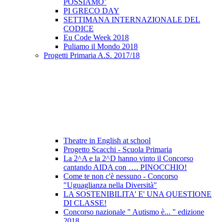
POSSIAMO’
PI GRECO DAY
SETTIMANA INTERNAZIONALE DEL
CODICE
Eu Code Week 2018
Puliamo il Mondo 2018
Progetti Primaria A.S. 2017/18
Theatre in English at school
Progetto Scacchi - Scuola Primaria
La 2^A e la 2^D hanno vinto il Concorso
cantando AIDA con …. PINOCCHIO!
Come te non c'è nessuno - Concorso
"Uguaglianza nella Diversità"
LA SOSTENIBILITA' E' UNA QUESTIONE
DI CLASSE!
Concorso nazionale " Autismo è... " edizione
2018