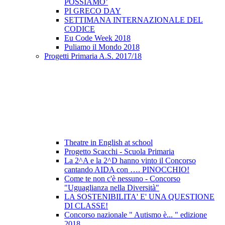
POSSIAMO’
PI GRECO DAY
SETTIMANA INTERNAZIONALE DEL
CODICE
Eu Code Week 2018
Puliamo il Mondo 2018
Progetti Primaria A.S. 2017/18
Theatre in English at school
Progetto Scacchi - Scuola Primaria
La 2^A e la 2^D hanno vinto il Concorso
cantando AIDA con …. PINOCCHIO!
Come te non c'è nessuno - Concorso
"Uguaglianza nella Diversità"
LA SOSTENIBILITA' E' UNA QUESTIONE
DI CLASSE!
Concorso nazionale " Autismo è... " edizione
2018