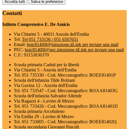
Accetta tutti
Salva le preferenze
Contatti
Istituto Comprensivo E. De Amicis
Via Chiarini 5 - 40011 Anzola dell'Emilia
Tel:
Tel 051 733136 / 051 6507651
Email:
boic81400l@istruzione.it
Link per inviare una mail
PEC:
boic81400l@pec.istruzione.it
Link per inviare una mail
C.F.: 91153630370
Scuola primaria Caduti per la libertà
Via Chiarini 5 - Anzola dell'Emilia
Tel. 051 735330 - Cod. Meccanografico: BOEE81401P
Scuola dell'infanzia Tilde Bolzani
Via Gavina 12 - Anzola dell'Emilia
Tel. 051 733547 - Cod. Meccanografico: BOAA81403G
Scuola dell'infanzia Salvador Allende
Via Ragazzi 4 - Lavino di Mezzo
Tel. 051 733426 - Cod. Meccanografico: BOAA81401D
Scuola primaria Arcobaleno
Via Emilia 29 - Lavino di Mezzo
Tel. 051 733005 - Cod. Meccanografico: BOEE81402Q
Scuola secondaria Giovanni Pascoli